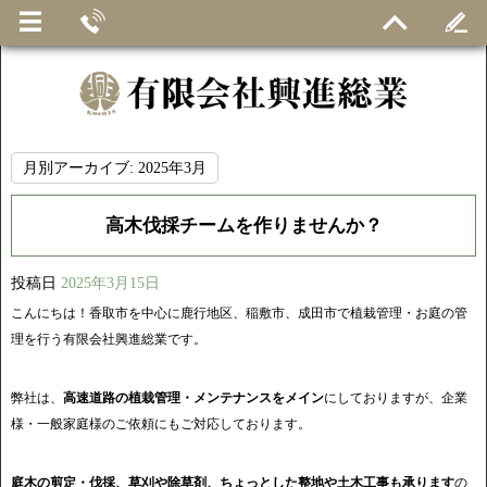
月別アーカイブ:
2025年3月
高木伐採チームを作りませんか？
投稿日
2025年3月15日
こんにちは！香取市を中心に鹿行地区、稲敷市、成田市で植栽管理・お庭の管
理を行う有限会社興進総業です。
弊社は、
高速道路の植栽管理・メンテナンスをメイン
にしておりますが、企業
様・一般家庭様のご依頼にもご対応しております。
庭木の剪定・伐採、草刈や除草剤、ちょっとした整地や土木工事も承ります
の