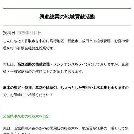
興進総業の地域貢献活動
投稿日
2025年3月2日
こんにちは！香取市を中心に鹿行地区、稲敷市、成田市で植栽管理・お庭の管
理を行う有限会社興進総業です。
弊社は、
高速道路の植栽管理・メンテナンスをメイン
にしておりますが、企業
様・一般家庭様のご依頼にもご対応しております。
庭木の剪定・伐採、草刈や除草剤、ちょっとした整地や土木工事も承ります
の
で、お気軽にご相談ください！
茨城県潮来市の桜並木を剪定
先日、茨城県潮来市のあやめ園周辺の桜並木を、地域貢献活動の一環として無