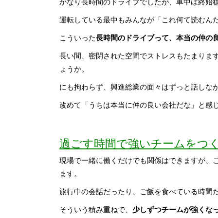
かなり長時間のドライブでしたが、車中は終始
運転している最中もみんなが「これ何て読むん
こういった
長時間のドライブって、本当の仲の
長い間、密閉された空間でストレスもたまりま
ょうか。
にも拘わらず、興進総業の面々はずっと話しな
改めて「うちは本当に仲の良い会社だな」と感
過ごす時間で強いチームをつ
現場で一緒に働くだけでも関係はできますが、
ます。
旅行中の会話だったり、ご飯を食べている時間
そういう積み重ねで、
少しずつチームが強くな