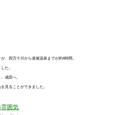
すが、四万十川から道後温泉までが約4時間。
ました。
り、成田へ。
色を見ることができました。
の雰囲気