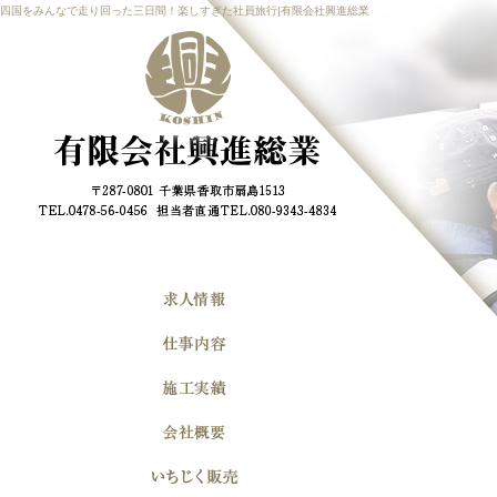
四国をみんなで走り回った三日間！楽しすぎた社員旅行|有限会社興進総業