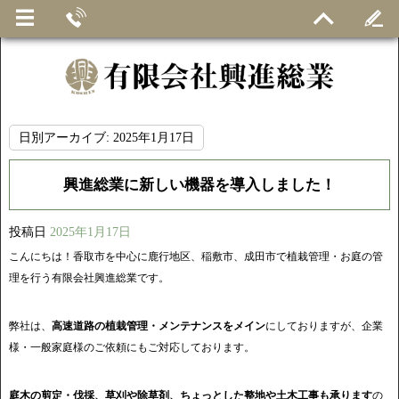
日別アーカイブ:
2025年1月17日
興進総業に新しい機器を導入しました！
投稿日
2025年1月17日
こんにちは！香取市を中心に鹿行地区、稲敷市、成田市で植栽管理・お庭の管
理を行う有限会社興進総業です。
弊社は、
高速道路の植栽管理・メンテナンスをメイン
にしておりますが、企業
様・一般家庭様のご依頼にもご対応しております。
庭木の剪定・伐採、草刈や除草剤、ちょっとした整地や土木工事も承ります
の